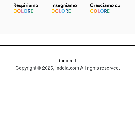
indola.it
Copyright © 2025, indola.com All rights reserved.
Condizioni generali d’uso
|
Informativa sulla protezione dei dati
|
Imprint
|
Cookie
|
Privacy Policy
| Henkel Italia srl P.Iva